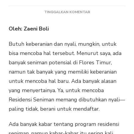
PADA
TINGGALKAN KOMENTAR
BERANIKAH
SENIMAN-
Oleh: Zaeni Boli
SENIMAN
MUDA
Butuh keberanian dan nyali, mungkin, untuk
FLORES
TIMUR
bisa mencoba hal tersebut. Menurut saya, ada
MENCOBA
banyak seniman potensial di Flores Timur,
MENGIKUTI
RESIDENSI
namun tak banyak yang memiliki keberanian
SENIMAN?
untuk mencoba hal baru. Ada banyak alasan
yang menyertainya. Ya, untuk mencoba
Residensi Seniman memang dibutuhkan nyali—
paling tidak, berani untuk mendaftar.
Ada banyak kabar tentang program residensi
seniman, namun kabar-kabar itu sering kali