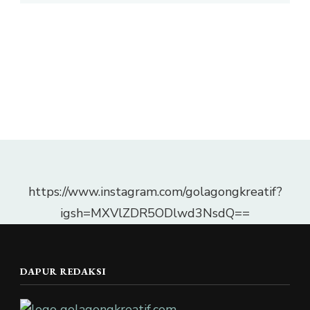
https://www.instagram.com/golagongkreatif?
igsh=MXVlZDR5ODlwd3NsdQ==
DAPUR REDAKSI