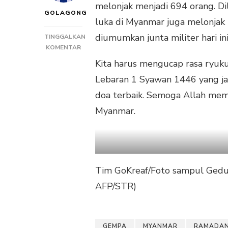
melonjak menjadi 694 orang. Di
GOLAGONG
luka di Myanmar juga melonjak
diumumkan junta militer hari ini
TINGGALKAN
PADA
KOMENTAR
GEMPA
Kita harus mengucap rasa ryuk
RAMADAN
Lebaran 1 Syawan 1446 yang jat
2025
DI
doa terbaik. Semoga Allah mem
MYANMAR
Myanmar.
Tim GoKreaf/Foto sampul Gedun
AFP/STR)
GEMPA
MYANMAR
RAMADAN