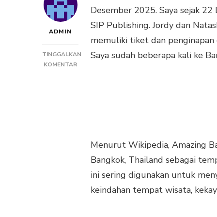
Desember 2025. Saya sejak 22
SIP Publishing. Jordy dan Nat
ADMIN
memuliki tiket dan penginapan 
Saya sudah beberapa kali ke B
TINGGALKAN
PADA
KOMENTAR
GONG
TRAVELING
1:
AMAZING
BANGKOK
Menurut Wikipedia, Amazing 
Bangkok, Thailand sebagai tempa
ini sering digunakan untuk meny
keindahan tempat wisata, keka