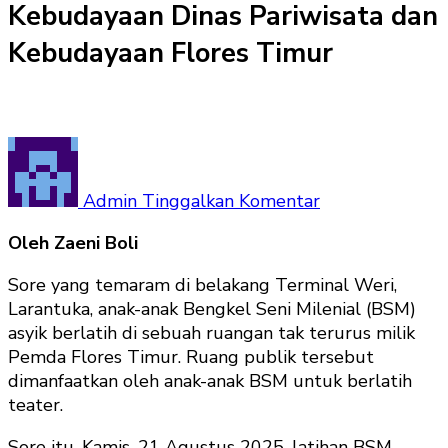
Kebudayaan Dinas Pariwisata dan
Kebudayaan Flores Timur
pada
Latihan
BSM
Admin
Tinggalkan Komentar
Dikunjungi
Oleh Zaeni Boli
Kabid
Kebudayaan
Sore yang temaram di belakang Terminal Weri,
Dinas
Larantuka, anak-anak Bengkel Seni Milenial (BSM)
Pariwisata
asyik berlatih di sebuah ruangan tak terurus milik
dan
Pemda Flores Timur. Ruang publik tersebut
Kebudayaan
dimanfaatkan oleh anak-anak BSM untuk berlatih
Flores
teater.
Timur
Sore itu, Kamis, 21 Agustus 2025, latihan BSM