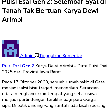
Puisi Esai Gen Z: Selembar Syal di
Tanah Tak Bertuan Karya Dewi
Arimbi
pada
Puisi
Esai
Admin
Tinggalkan Komentar
Gen
Puisi Esai Gen Z
Karya Dewi Arimbi – Duta Puisi Esai
Z:
2025 dari Provinsi Jawa Barat
Selembar
Syal
Pada 17 Oktober 2023, sebuah rumah sakit di Gaza
di
menjadi saksi bisu tragedi mengerikan. Serangan
Tanah
udara menghancurkan tempat yang seharusnya
Tak
menjadi perlindungan terakhir bagi para warga
Bertuan
sipil. Di balik dinding yang runtuh, ada kisah seorang
Karya