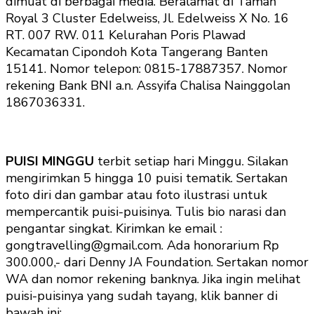
dimuat di berbagai media. Beralamat di Taman
Royal 3 Cluster Edelweiss, Jl. Edelweiss X No. 16
RT. 007 RW. 011 Kelurahan Poris Plawad
Kecamatan Cipondoh Kota Tangerang Banten
15141. Nomor telepon: 0815-17887357. Nomor
rekening Bank BNI a.n. Assyifa Chalisa Nainggolan
1867036331.
PUISI MINGGU
terbit setiap hari Minggu. Silakan
mengirimkan 5 hingga 10 puisi tematik. Sertakan
foto diri dan gambar atau foto ilustrasi untuk
mempercantik puisi-puisinya. Tulis bio narasi dan
pengantar singkat. Kirimkan ke email :
gongtravelling@gmail.com. Ada honorarium Rp
300.000,- dari Denny JA Foundation. Sertakan nomor
WA dan nomor rekening banknya. Jika ingin melihat
puisi-puisinya yang sudah tayang, klik banner di
bawah ini: