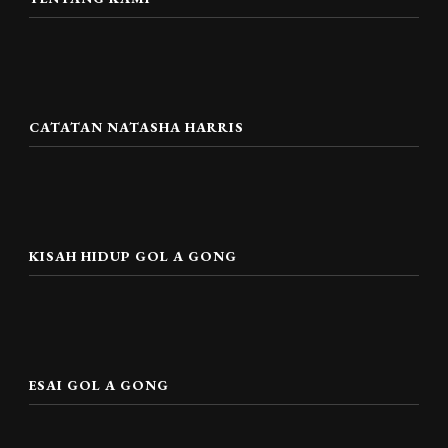
CATATAN NATASHA HARRIS
KISAH HIDUP GOL A GONG
ESAI GOL A GONG