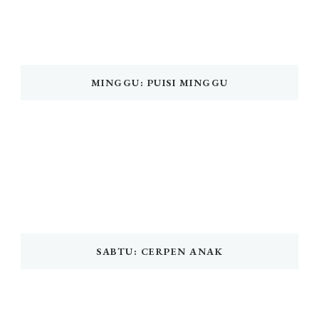
MINGGU: PUISI MINGGU
SABTU: CERPEN ANAK