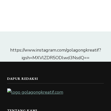
https://www.instagram.com/golagongkreatif?
igsh=MXVlZDR5ODlwd3NsdQ==
DAPUR REDAKSI
TENTANG KAMI