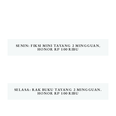
SENIN: FIKSI MINI TAYANG 2 MINGGUAN,
HONOR RP 100 RIBU
SELASA: RAK BUKU TAYANG 2 MINGGUAN.
HONOR RP 100 RIBU