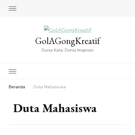
GolAGongKreatif
Dunia Kata, Dunia Imajinasi
Beranda
Duta Mahasiswa
Duta Mahasiswa