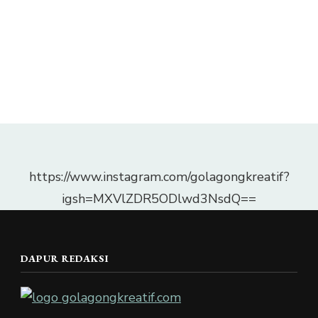
https://www.instagram.com/golagongkreatif?
igsh=MXVlZDR5ODlwd3NsdQ==
DAPUR REDAKSI