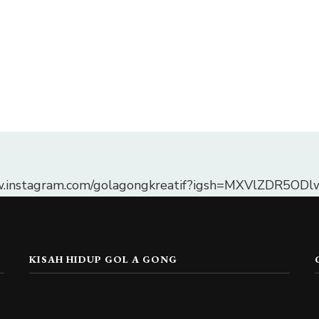
w.instagram.com/golagongkreatif?igsh=MXVlZDR5O
KISAH HIDUP GOL A GONG