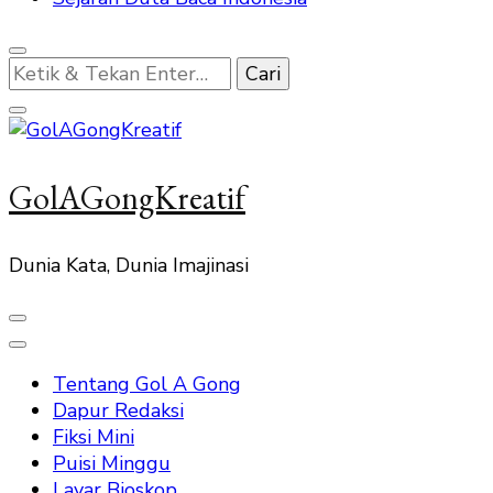
Mencari
Sesuatu?
GolAGongKreatif
Dunia Kata, Dunia Imajinasi
Tentang Gol A Gong
Dapur Redaksi
Fiksi Mini
Puisi Minggu
Layar Bioskop