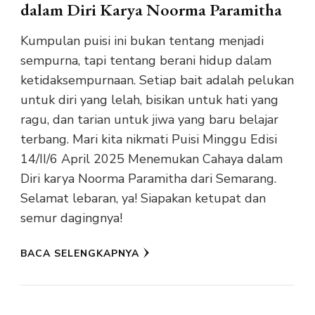
dalam Diri Karya Noorma Paramitha
Kumpulan puisi ini bukan tentang menjadi
sempurna, tapi tentang berani hidup dalam
ketidaksempurnaan. Setiap bait adalah pelukan
untuk diri yang lelah, bisikan untuk hati yang
ragu, dan tarian untuk jiwa yang baru belajar
terbang. Mari kita nikmati Puisi Minggu Edisi
14/II/6 April 2025 Menemukan Cahaya dalam
Diri karya Noorma Paramitha dari Semarang.
Selamat lebaran, ya! Siapakan ketupat dan
semur dagingnya!
BACA SELENGKAPNYA