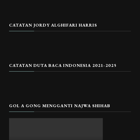
CATATAN JORDY ALGHIFARI HARRIS
CATATAN DUTA BACA INDONESIA 2021-2025
GOL A GONG MENGGANTI NAJWA SHIHAB