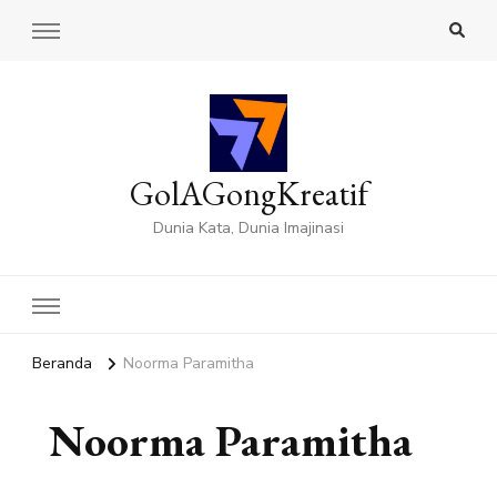
GolAGongKreatif
Dunia Kata, Dunia Imajinasi
Beranda
Noorma Paramitha
Noorma Paramitha