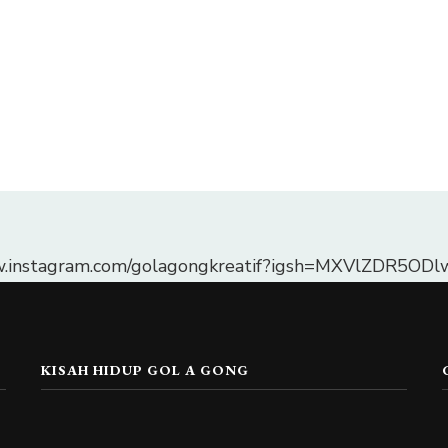
w.instagram.com/golagongkreatif?igsh=MXVlZDR5O
KISAH HIDUP GOL A GONG