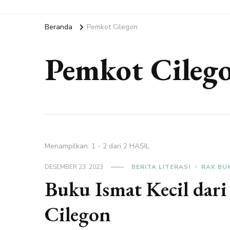
Beranda
Pemkot Cilegon
Pemkot Cileg
Menampilkan: 1 - 2 dari 2 HASIL
DESEMBER 23, 2023
BERITA LITERASI
RAK BU
Buku Ismat Kecil dar
Cilegon