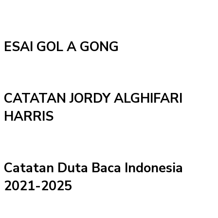
ESAI GOL A GONG
CATATAN JORDY ALGHIFARI
HARRIS
Catatan Duta Baca Indonesia
2021-2025