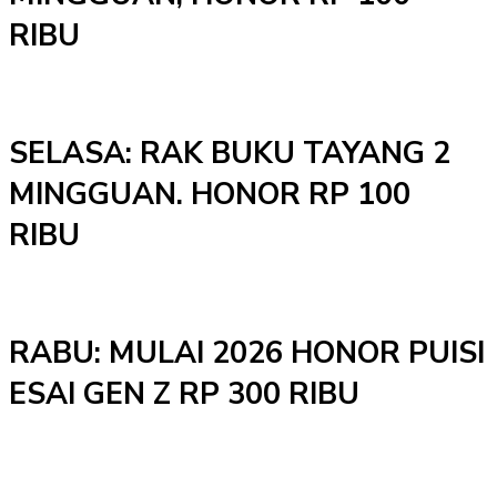
RIBU
SELASA: RAK BUKU TAYANG 2
MINGGUAN. HONOR RP 100
RIBU
RABU: MULAI 2026 HONOR PUISI
ESAI GEN Z RP 300 RIBU