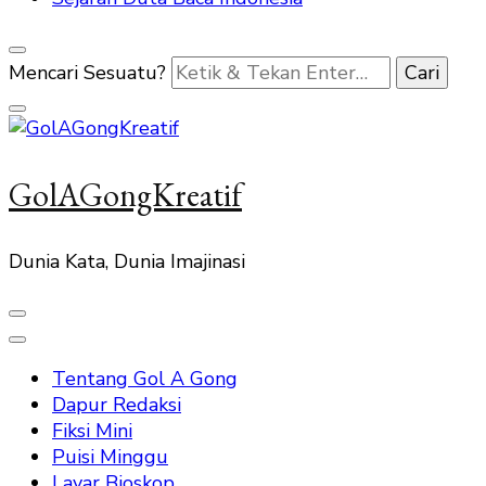
Mencari Sesuatu?
GolAGongKreatif
Dunia Kata, Dunia Imajinasi
Tentang Gol A Gong
Dapur Redaksi
Fiksi Mini
Puisi Minggu
Layar Bioskop