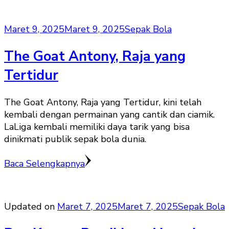
Maret 9, 2025
Maret 9, 2025
Sepak Bola
The Goat Antony, Raja yang
Tertidur
The Goat Antony, Raja yang Tertidur, kini telah
kembali dengan permainan yang cantik dan ciamik.
LaLiga kembali memiliki daya tarik yang bisa
dinikmati publik sepak bola dunia.
Baca Selengkapnya
Updated on
Maret 7, 2025
Maret 7, 2025
Sepak Bola