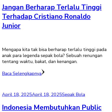
Jangan Berharap Terlalu Tinggi
Terhadap Cristiano Ronaldo
Junior
Mengapa kita tak bisa berharap terlalu tinggi pada
anak para legenda sepak bola? Sebuah renungan
tentang waktu, bakat, dan kenangan.
Baca Selengkapnya
April 18, 2025
April 18, 2025
Sepak Bola
Indonesia Membutuhkan Public