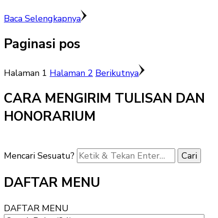
Baca Selengkapnya
Paginasi pos
Halaman
1
Halaman
2
Berikutnya
CARA MENGIRIM TULISAN DAN
HONORARIUM
Mencari Sesuatu?
DAFTAR MENU
DAFTAR MENU