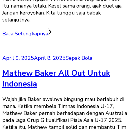
Itu namanya lelaki. Kesel sama orang, ajak duel aja.
Jangan keroyokan. Kita tunggu saja babak
selanjutnya.
Baca Selengkapnya
April 9, 2025
April 8, 2025
Sepak Bola
Mathew Baker All Out Untuk
Indonesia
Wajah jika Baker awalnya bingung mau berlabuh di
mana. Ketika membela Timnas Indonesia U-17,
Mathew Baker pernah berhadapan dengan Australia
pada laga Grup G kualifikasi Piala Asia U-17 2025.
Ketika itu, Mathew tampil solid dan membantu Tim