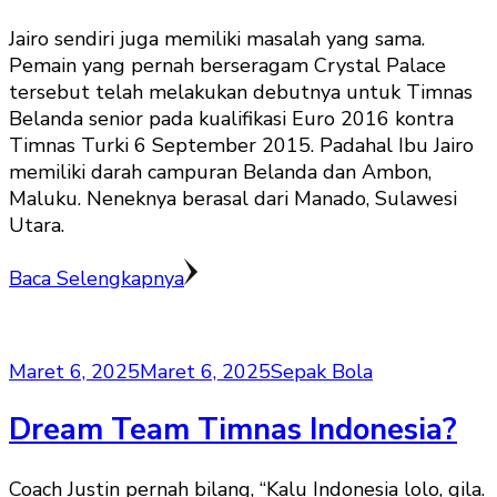
Jairo sendiri juga memiliki masalah yang sama.
Pemain yang pernah berseragam Crystal Palace
tersebut telah melakukan debutnya untuk Timnas
Belanda senior pada kualifikasi Euro 2016 kontra
Timnas Turki 6 September 2015. Padahal Ibu Jairo
memiliki darah campuran Belanda dan Ambon,
Maluku. Neneknya berasal dari Manado, Sulawesi
Utara.
Baca Selengkapnya
Maret 6, 2025
Maret 6, 2025
Sepak Bola
Dream Team Timnas Indonesia?
Coach Justin pernah bilang, “Kalu Indonesia lolo, gila.