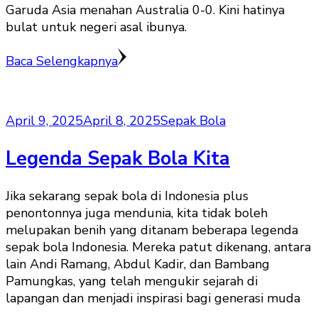
Garuda Asia menahan Australia 0-0. Kini hatinya
bulat untuk negeri asal ibunya.
Baca Selengkapnya
April 9, 2025
April 8, 2025
Sepak Bola
Legenda Sepak Bola Kita
Jika sekarang sepak bola di Indonesia plus
penontonnya juga mendunia, kita tidak boleh
melupakan benih yang ditanam beberapa legenda
sepak bola Indonesia. Mereka patut dikenang, antara
lain Andi Ramang, Abdul Kadir, dan Bambang
Pamungkas, yang telah mengukir sejarah di
lapangan dan menjadi inspirasi bagi generasi muda