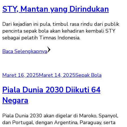
STY, Mantan yang Dirindukan
Dari kejadian ini pula, timbul rasa rindu dari publik
pencinta sepak bola akan kehadiran kembali STY
sebagai pelatih Timnas Indonesia.
Baca Selengkapnya
Maret 16, 2025
Maret 14, 2025
Sepak Bola
Piala Dunia 2030 Diikuti 64
Negara
Piala Dunia 2030 akan digelar di Maroko, Spanyol,
dan Portugal, dengan Argentina, Paraguay, serta