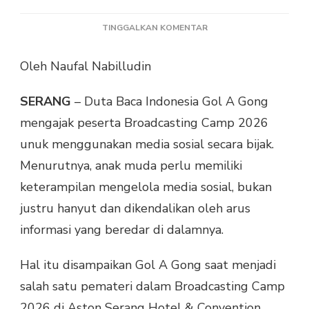
PADA
TINGGALKAN KOMENTAR
GOL
A
Oleh Naufal Nabilludin
GONG
AJAK
SERANG
– Duta Baca Indonesia Gol A Gong
PESERTA
BROADCASTING
mengajak peserta Broadcasting Camp 2026
CAMP
unuk menggunakan media sosial secara bijak.
2026
KUASAI
Menurutnya, anak muda perlu memiliki
MEDSOS,
keterampilan mengelola media sosial, bukan
BUKAN
JADI
justru hanyut dan dikendalikan oleh arus
BUDAKNYA
informasi yang beredar di dalamnya.
Hal itu disampaikan Gol A Gong saat menjadi
salah satu pemateri dalam Broadcasting Camp
2026 di Aston Serang Hotel & Convention