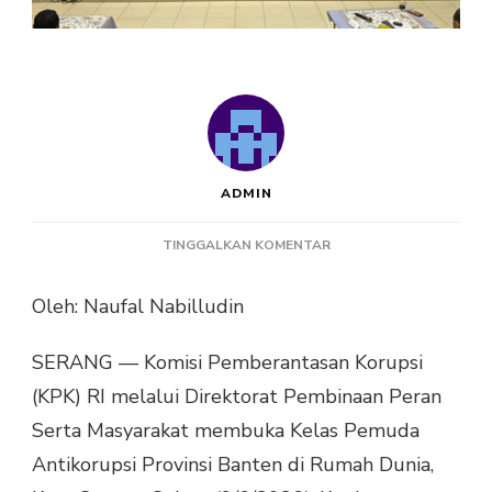
ADMIN
PADA
TINGGALKAN KOMENTAR
KPK
DORONG
Oleh: Naufal Nabilludin
PEMUDA
BANTEN
SERANG — Komisi Pemberantasan Korupsi
JADI
JAWARA
(KPK) RI melalui Direktorat Pembinaan Peran
INTEGRITAS
Serta Masyarakat membuka Kelas Pemuda
LEWAT
KELAS
Antikorupsi Provinsi Banten di Rumah Dunia,
ANTIKORUPSI