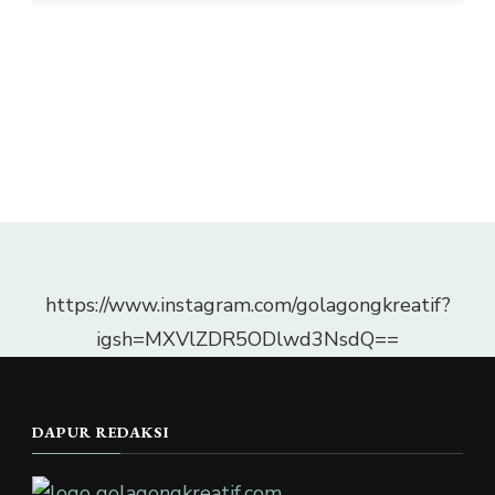
https://www.instagram.com/golagongkreatif?
igsh=MXVlZDR5ODlwd3NsdQ==
DAPUR REDAKSI