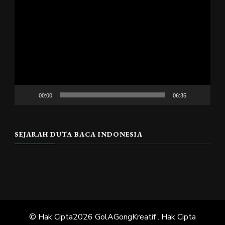
Pemutar
Video
00:00
06:35
SEJARAH DUTA BACA INDONESIA
© Hak Cipta2026
GolAGongKreatif
. Hak Cipta