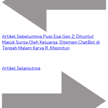
Artikel Sebelumnya
Puisi Esai Gen Z: Dituntut
Masuk Surga Oleh Keluarga, Ditemani ChatBot di
Tengah Malam Karya R. Khoirotun
Artikel Selanjutnya