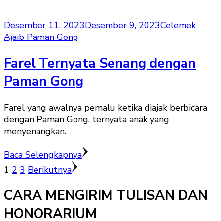
Desember 11, 2023
Desember 9, 2023
Celemek
Ajaib Paman Gong
Farel Ternyata Senang dengan
Paman Gong
Farel yang awalnya pemalu ketika diajak berbicara
dengan Paman Gong, ternyata anak yang
menyenangkan.
Baca Selengkapnya
Paginasi
Halaman
Halaman
Halaman
1
2
3
Berikutnya
pos
CARA MENGIRIM TULISAN DAN
HONORARIUM