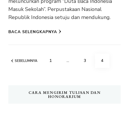
meluncurkan program “Duta Baca Indonesia
Masuk Sekolah”. Perpustakaan Nasional
Republik Indonesia setuju dan mendukung.
BACA SELENGKAPNYA
Paginasi
HALAMAN
HALAMAN
HALAMAN
1
…
3
4
SEBELUMNYA
pos
CARA MENGIRIM TULISAN DAN
HONORARIUM