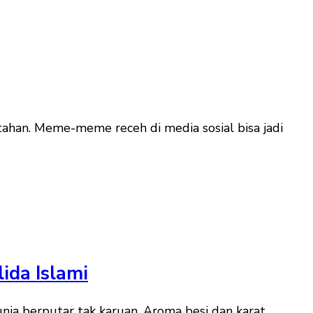
ahan. Meme-meme receh di media sosial bisa jadi
ida Islami
a berputar tak karuan. Aroma besi dan karat