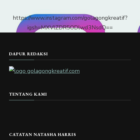
https://www.instagram.com/golagongkreatif?
igsh=MXVlZDR5ODlwd3NsdQ==
DAPUR REDAKSI
TENTANG KAMI
CATATAN NATASHA HARRIS