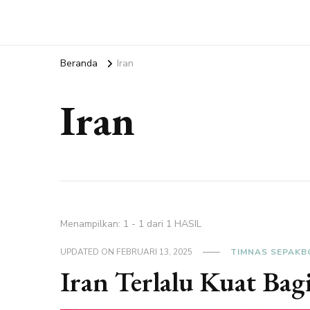
Beranda
Iran
Iran
Menampilkan: 1 - 1 dari 1 HASIL
UPDATED ON
FEBRUARI 13, 2025
TIMNAS SEPAKB
Iran Terlalu Kuat Ba