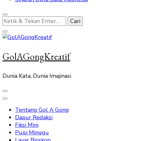
Mencari
Sesuatu?
GolAGongKreatif
Dunia Kata, Dunia Imajinasi
Tentang Gol A Gong
Dapur Redaksi
Fiksi Mini
Puisi Minggu
Layar Bioskop