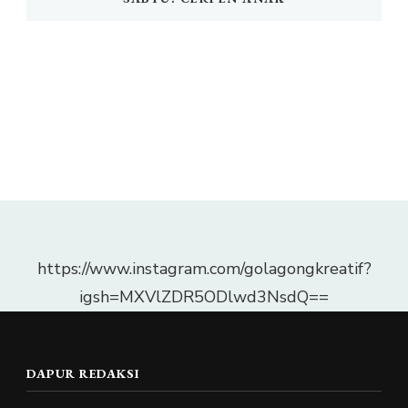
https://www.instagram.com/golagongkreatif?
igsh=MXVlZDR5ODlwd3NsdQ==
DAPUR REDAKSI