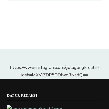
https://www.instagram.com/golagongkreatif?
igsh=MXVlZDR5ODlwd3NsdQ==
DAPUR REDAKSI