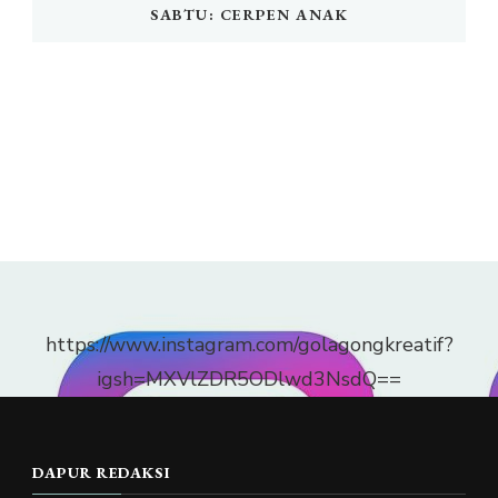
SABTU: CERPEN ANAK
https://www.instagram.com/golagongkreatif?
igsh=MXVlZDR5ODlwd3NsdQ==
DAPUR REDAKSI