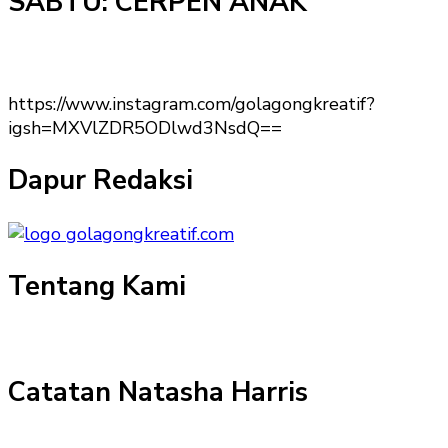
SABTU: CERPEN ANAK
https://www.instagram.com/golagongkreatif?
igsh=MXVlZDR5ODlwd3NsdQ==
Dapur Redaksi
Tentang Kami
Catatan Natasha Harris