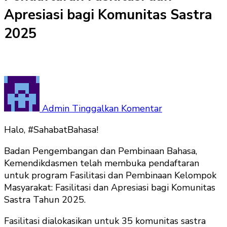
Apresiasi bagi Komunitas Sastra
2025
pada
Kemendikdasm
Buka
Admin
Tinggalkan Komentar
Pendaftaran
Halo, #SahabatBahasa!
Fasilitasi
dan
Badan Pengembangan dan Pembinaan Bahasa,
Apresiasi
Kemendikdasmen telah membuka pendaftaran
bagi
untuk program Fasilitasi dan Pembinaan Kelompok
Komunitas
Masyarakat: Fasilitasi dan Apresiasi bagi Komunitas
Sastra
Sastra Tahun 2025.
2025
Fasilitasi dialokasikan untuk 35 komunitas sastra