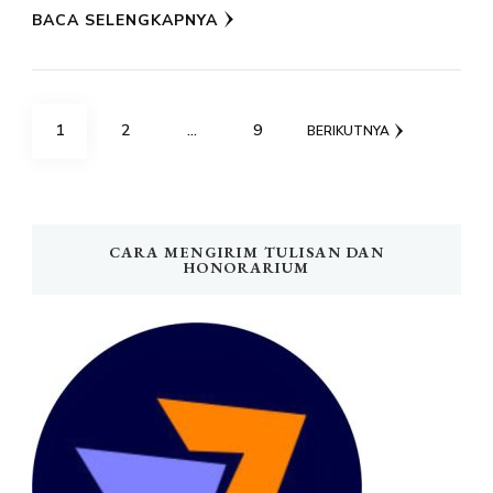
BACA SELENGKAPNYA
Paginasi
HALAMAN
HALAMAN
HALAMAN
1
2
…
9
BERIKUTNYA
pos
CARA MENGIRIM TULISAN DAN
HONORARIUM