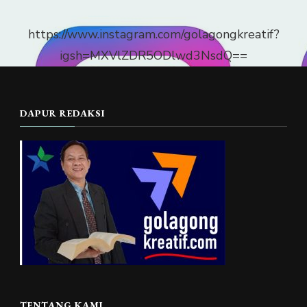
https://www.instagram.com/golagongkreatif?
igsh=MXVlZDR5ODlwd3NsdQ==
DAPUR REDAKSI
TENTANG KAMI