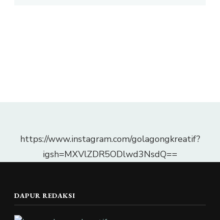
https://www.instagram.com/golagongkreatif?
igsh=MXVlZDR5ODlwd3NsdQ==
DAPUR REDAKSI