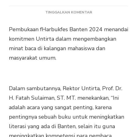
PADA
TINGGALKAN KOMENTAR
PEMBUKAAN
HARBUKFEST
Pembukaan fHarbukfes Banten 2024 menandai
BANTEN
komitmen Untirta dalam mengembangkan
2024
DI
minat baca di kalangan mahasiswa dan
UNTIRTA
masyarakat umum.
DIHADIRI
TOKOH-
TOKOH
PENTING
Dalam sambutannya, Rektor Untirta, Prof. Dr.
H. Fatah Sulaiman, ST. MT. menekankan, “Ini
adalah acara yang sangat penting, karena
pentingnya sebuah buku untuk meningkatkan
literasi yang ada di Banten, selain itu guna
meningkatkan kompetensi para pembaca