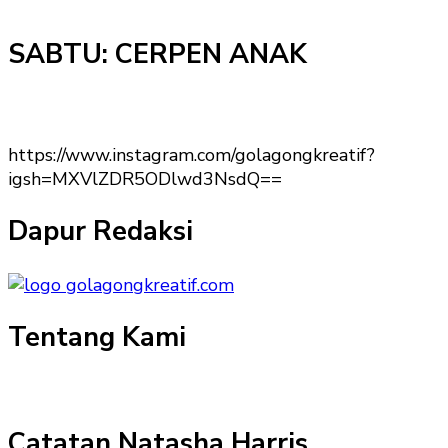
SABTU: CERPEN ANAK
https://www.instagram.com/golagongkreatif?
igsh=MXVlZDR5ODlwd3NsdQ==
Dapur Redaksi
Tentang Kami
Catatan Natasha Harris