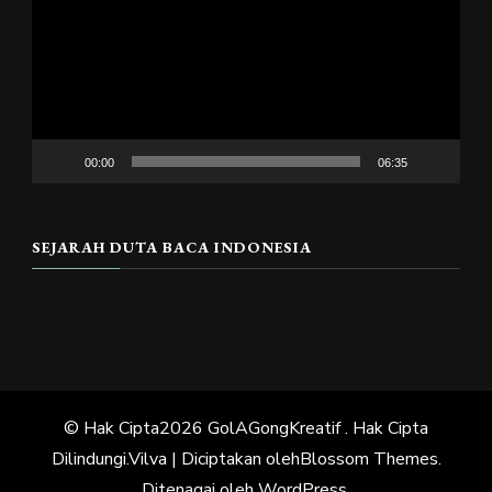
00:00
06:35
SEJARAH DUTA BACA INDONESIA
© Hak Cipta2026
GolAGongKreatif
. Hak Cipta
Dilindungi.
Vilva | Diciptakan oleh
Blossom Themes
.
Ditenagai oleh
WordPress
.