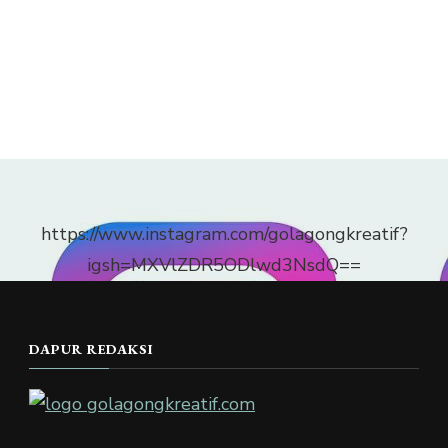
https://www.instagram.com/golagongkreatif?
igsh=MXVlZDR5ODlwd3NsdQ==
DAPUR REDAKSI