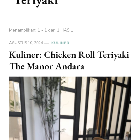
Menampilkan: 1 - 1 dari 1 HASIL
AGUSTUS 10, 2024
KULINER
Kuliner: Chicken Roll Teriyaki
The Manor Andara