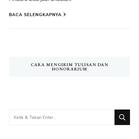
BACA SELENGKAPNYA
CARA MENGIRIM TULISAN DAN
HONORARIUM
Mencari
Sesuatu?