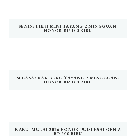
SENIN: FIKSI MINI TAYANG 2 MINGGUAN,
HONOR RP 100 RIBU
SELASA: RAK BUKU TAYANG 2 MINGGUAN.
HONOR RP 100 RIBU
RABU: MULAI 2026 HONOR PUISI ESAI GEN Z
RP 300 RIBU