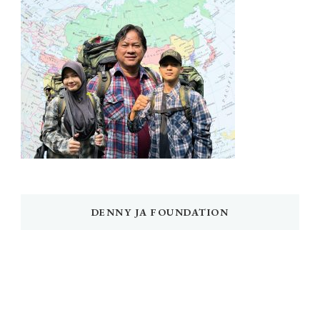
DENNY JA FOUNDATION