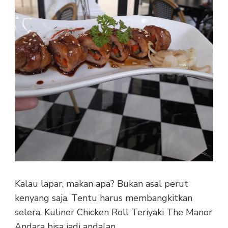
Kalau lapar, makan apa? Bukan asal perut
kenyang saja. Tentu harus membangkitkan
selera. Kuliner Chicken Roll Teriyaki The Manor
Andara bisa jadi andalan.