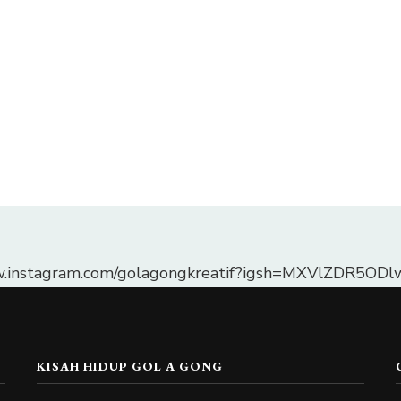
w.instagram.com/golagongkreatif?igsh=MXVlZDR5O
KISAH HIDUP GOL A GONG