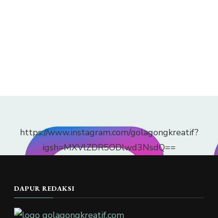
https://www.instagram.com/golagongkreatif?
igsh=MXVlZDR5ODlwd3NsdQ==
DAPUR REDAKSI