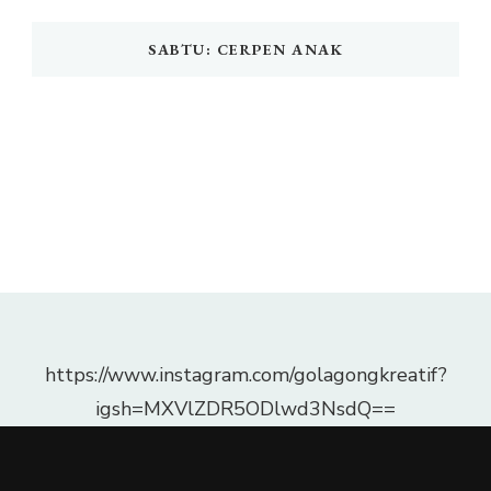
SABTU: CERPEN ANAK
https://www.instagram.com/golagongkreatif?
igsh=MXVlZDR5ODlwd3NsdQ==