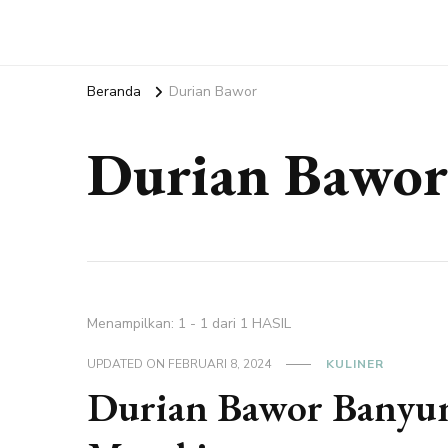
Beranda
Durian Bawor
Durian Bawor
Menampilkan: 1 - 1 dari 1 HASIL
UPDATED ON
FEBRUARI 8, 2024
KULINER
Durian Bawor Banyum