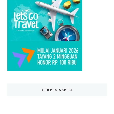
CERPEN SABTU