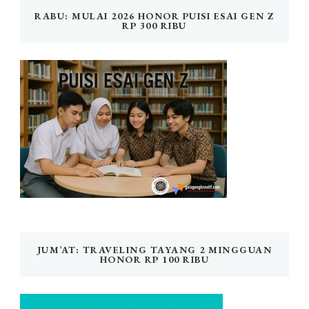
RABU: MULAI 2026 HONOR PUISI ESAI GEN Z
RP 300 RIBU
JUM’AT: TRAVELING TAYANG 2 MINGGUAN
HONOR RP 100 RIBU