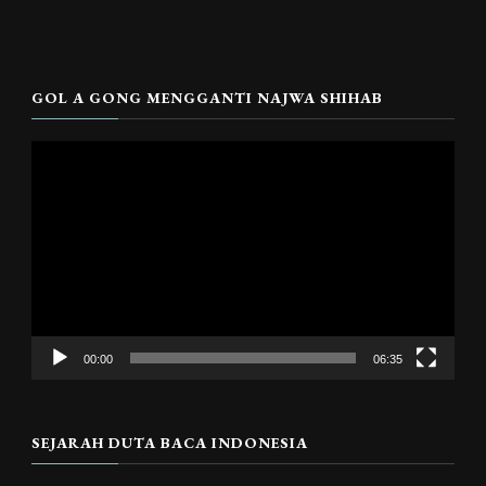
GOL A GONG MENGGANTI NAJWA SHIHAB
Pemutar
Video
00:00
06:35
SEJARAH DUTA BACA INDONESIA