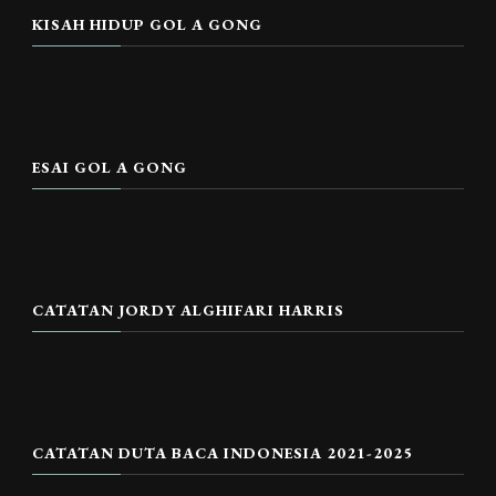
KISAH HIDUP GOL A GONG
ESAI GOL A GONG
CATATAN JORDY ALGHIFARI HARRIS
CATATAN DUTA BACA INDONESIA 2021-2025