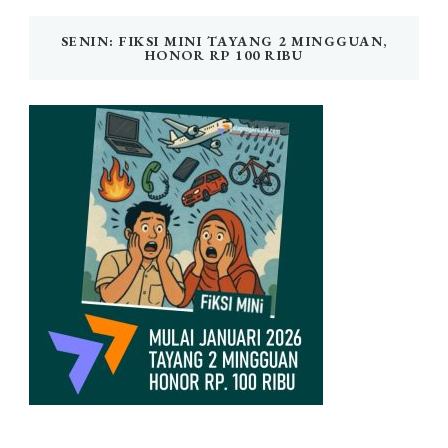
SENIN: FIKSI MINI TAYANG 2 MINGGUAN,
HONOR RP 100 RIBU