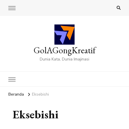
GolAGongKreatif
Dunia Kata, Dunia Imajinasi
Beranda
Eksebishi
Eksebishi