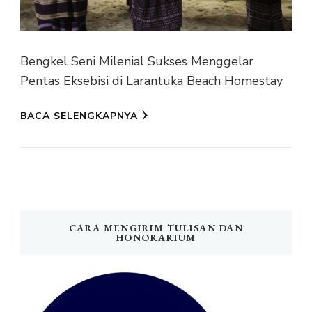
Bengkel Seni Milenial Sukses Menggelar
Pentas Eksebisi di Larantuka Beach Homestay
BACA SELENGKAPNYA
CARA MENGIRIM TULISAN DAN
HONORARIUM