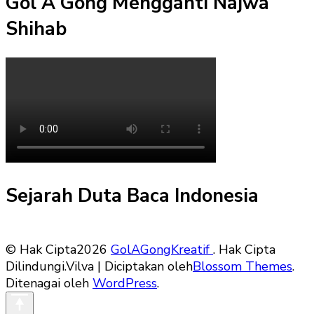
Gol A Gong Mengganti Najwa
Shihab
Sejarah Duta Baca Indonesia
© Hak Cipta2026
GolAGongKreatif
. Hak Cipta
Dilindungi.
Vilva | Diciptakan oleh
Blossom Themes
.
Ditenagai oleh
WordPress
.