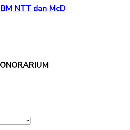
m TBM NTT dan McD
HONORARIUM