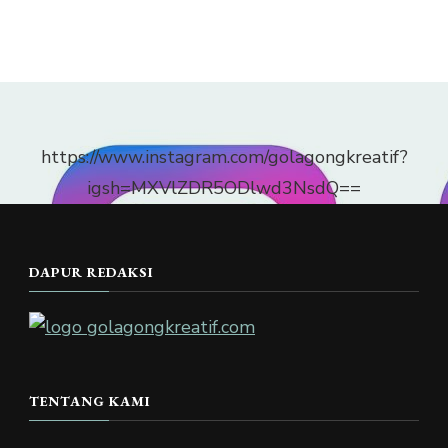
https://www.instagram.com/golagongkreatif?
igsh=MXVlZDR5ODlwd3NsdQ==
DAPUR REDAKSI
TENTANG KAMI