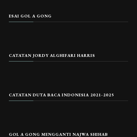
ESAI GOL A GONG
CATATAN JORDY ALGHIFARI HARRIS
CATATAN DUTA BACA INDONESIA 2021-2025
GOL A GONG MENGGANTI NAJWA SHIHAB