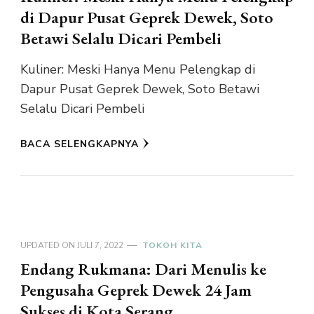
di Dapur Pusat Geprek Dewek, Soto
Betawi Selalu Dicari Pembeli
Kuliner: Meski Hanya Menu Pelengkap di
Dapur Pusat Geprek Dewek, Soto Betawi
Selalu Dicari Pembeli
BACA SELENGKAPNYA
UPDATED ON
JULI 7, 2022
TOKOH KITA
Endang Rukmana: Dari Menulis ke
Pengusaha Geprek Dewek 24 Jam
Sukses di Kota Serang