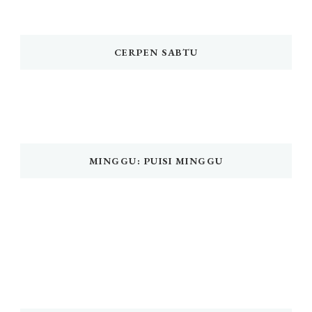
CERPEN SABTU
MINGGU: PUISI MINGGU