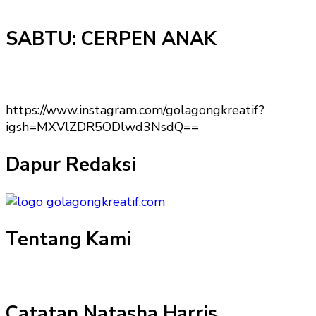
SABTU: CERPEN ANAK
https://www.instagram.com/golagongkreatif?
igsh=MXVlZDR5ODlwd3NsdQ==
Dapur Redaksi
Tentang Kami
Catatan Natasha Harris