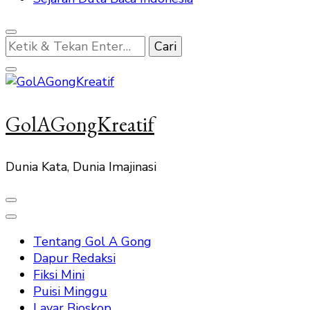
Mencari
Sesuatu?
GolAGongKreatif
Dunia Kata, Dunia Imajinasi
Tentang Gol A Gong
Dapur Redaksi
Fiksi Mini
Puisi Minggu
Layar Bioskop