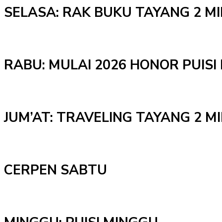
SELASA: RAK BUKU TAYANG 2 M
RABU: MULAI 2026 HONOR PUISI 
JUM’AT: TRAVELING TAYANG 2 
CERPEN SABTU