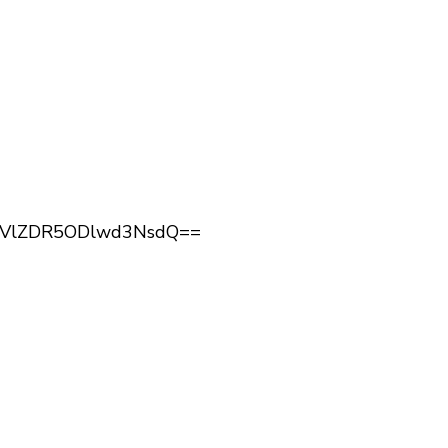
h=MXVlZDR5ODlwd3NsdQ==