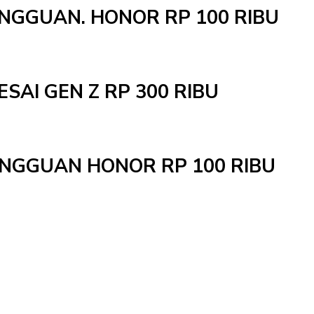
INGGUAN. HONOR RP 100 RIBU
ESAI GEN Z RP 300 RIBU
MINGGUAN HONOR RP 100 RIBU