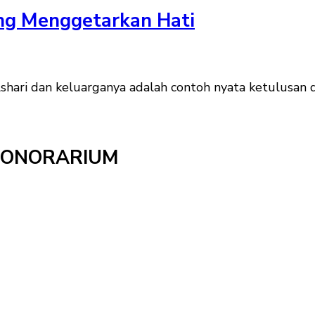
ang Menggetarkan Hati
ari dan keluarganya adalah contoh nyata ketulusan d
HONORARIUM