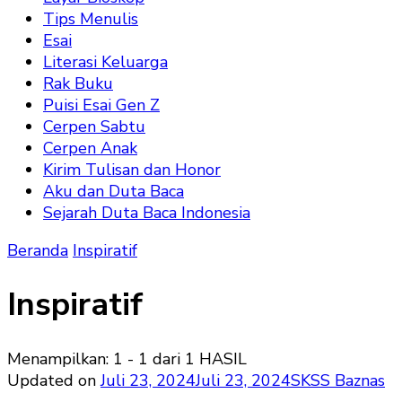
Tips Menulis
Esai
Literasi Keluarga
Rak Buku
Puisi Esai Gen Z
Cerpen Sabtu
Cerpen Anak
Kirim Tulisan dan Honor
Aku dan Duta Baca
Sejarah Duta Baca Indonesia
Beranda
Inspiratif
Inspiratif
Menampilkan: 1 - 1 dari 1 HASIL
Updated on
Juli 23, 2024
Juli 23, 2024
SKSS Baznas