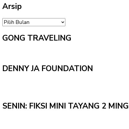
Arsip
Arsip
GONG TRAVELING
DENNY JA FOUNDATION
SENIN: FIKSI MINI TAYANG 2 MI