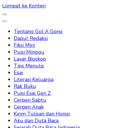
Lompat ke Konten
Tentang Gol A Gong
Dapur Redaksi
Fiksi Mini
Puisi Minggu
Layar Bioskop
Tips Menulis
Esai
Literasi Keluarga
Rak Buku
Puisi Esai Gen Z
Cerpen Sabtu
Cerpen Anak
Kirim Tulisan dan Honor
Aku dan Duta Baca
Sejarah Duta Baca Indonesia