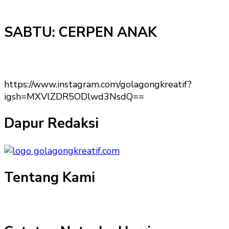
SABTU: CERPEN ANAK
https://www.instagram.com/golagongkreatif?
igsh=MXVlZDR5ODlwd3NsdQ==
Dapur Redaksi
Tentang Kami