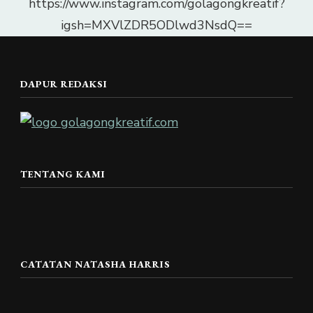
https://www.instagram.com/golagongkreatif?
igsh=MXVlZDR5ODlwd3NsdQ==
DAPUR REDAKSI
TENTANG KAMI
CATATAN NATASHA HARRIS