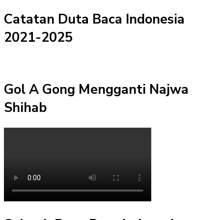
Catatan Duta Baca Indonesia
2021-2025
Gol A Gong Mengganti Najwa
Shihab