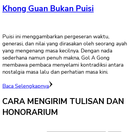
Khong Guan Bukan Puisi
Puisi ini menggambarkan pergeseran waktu,
generasi, dan nilai yang dirasakan oleh seorang ayah
yang mengenang masa kecilnya. Dengan nada
sederhana namun penuh makna, Gol A Gong
membawa pembaca menyelami kontradiksi antara
nostalgia masa lalu dan perhatian masa kini.
Baca Selengkapnya
CARA MENGIRIM TULISAN DAN
HONORARIUM