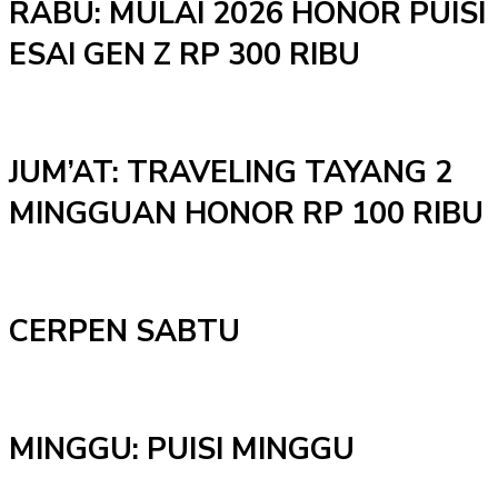
RABU: MULAI 2026 HONOR PUISI
ESAI GEN Z RP 300 RIBU
JUM’AT: TRAVELING TAYANG 2
MINGGUAN HONOR RP 100 RIBU
CERPEN SABTU
MINGGU: PUISI MINGGU