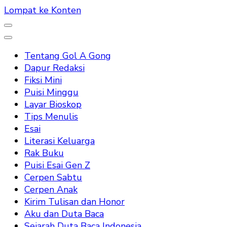
Lompat ke Konten
Tentang Gol A Gong
Dapur Redaksi
Fiksi Mini
Puisi Minggu
Layar Bioskop
Tips Menulis
Esai
Literasi Keluarga
Rak Buku
Puisi Esai Gen Z
Cerpen Sabtu
Cerpen Anak
Kirim Tulisan dan Honor
Aku dan Duta Baca
Sejarah Duta Baca Indonesia