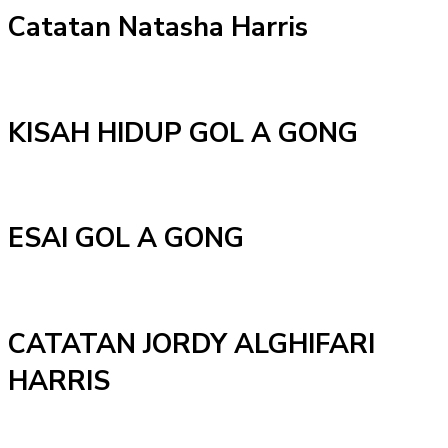
Catatan Natasha Harris
KISAH HIDUP GOL A GONG
ESAI GOL A GONG
CATATAN JORDY ALGHIFARI
HARRIS