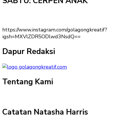
SABTU: CERPEN ANAK
https://www.instagram.com/golagongkreatif?
igsh=MXVlZDR5ODlwd3NsdQ==
Dapur Redaksi
Tentang Kami
Catatan Natasha Harris