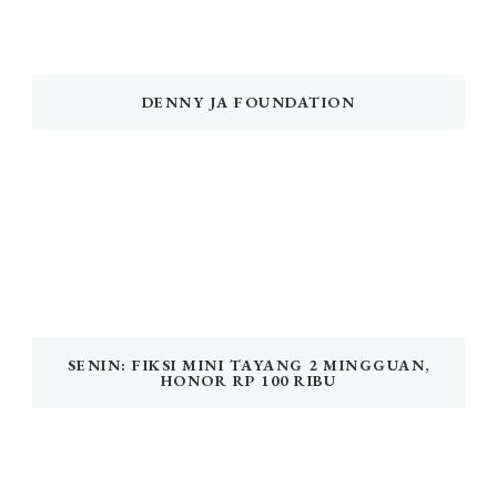
DENNY JA FOUNDATION
SENIN: FIKSI MINI TAYANG 2 MINGGUAN,
HONOR RP 100 RIBU