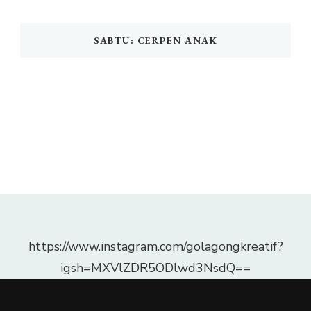
SABTU: CERPEN ANAK
https://www.instagram.com/golagongkreatif?
igsh=MXVlZDR5ODlwd3NsdQ==