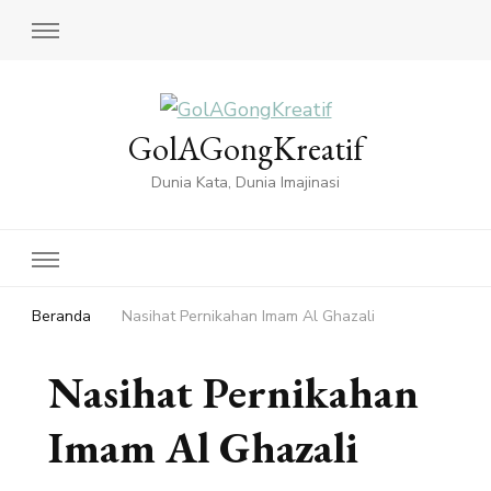
GolAGongKreatif
Dunia Kata, Dunia Imajinasi
Beranda
Nasihat Pernikahan Imam Al Ghazali
Nasihat Pernikahan
Imam Al Ghazali