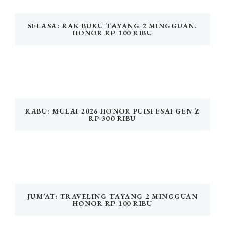
SELASA: RAK BUKU TAYANG 2 MINGGUAN.
HONOR RP 100 RIBU
RABU: MULAI 2026 HONOR PUISI ESAI GEN Z
RP 300 RIBU
JUM’AT: TRAVELING TAYANG 2 MINGGUAN
HONOR RP 100 RIBU