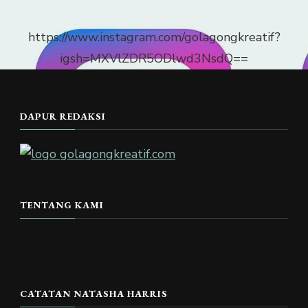
https://www.instagram.com/golagongkreatif?
igsh=MXVlZDR5ODlwd3NsdQ==
DAPUR REDAKSI
TENTANG KAMI
CATATAN NATASHA HARRIS