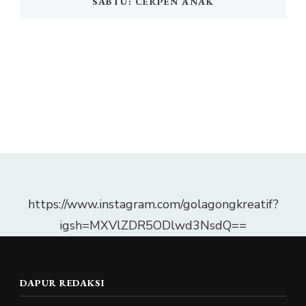
SABTU: CERPEN ANAK
https://www.instagram.com/golagongkreatif?
igsh=MXVlZDR5ODlwd3NsdQ==
DAPUR REDAKSI